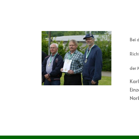
Bei 
Rich
der 
Kar
Einz
Nor